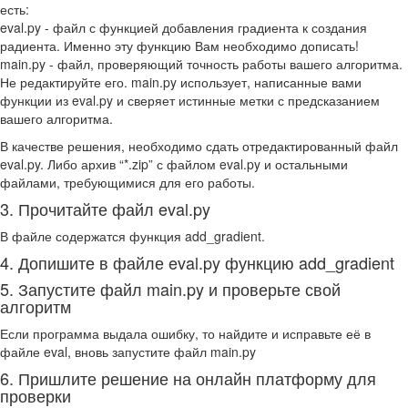
есть:
eval.py - файл с функцией добавления градиента к создания
радиента. Именно эту функцию Вам необходимо дописать!
main.py - файл, проверяющий точность работы вашего алгоритма.
Не редактируйте его. main.py использует, написанные вами
функции из eval.py и сверяет истинные метки с предсказанием
вашего алгоритма.
В качестве решения, необходимо сдать отредактированный файл
eval.py. Либо архив “*.zip” с файлом eval.py и остальными
файлами, требующимися для его работы.
3. Прочитайте файл eval.py
В файле содержатся функция add_gradient.
4. Допишите в файле eval.py функцию add_gradient
5. Запустите файл main.py и проверьте свой
алгоритм
Если программа выдала ошибку, то найдите и исправьте её в
файле eval, вновь запустите файл main.py
6. Пришлите решение на онлайн платформу для
проверки